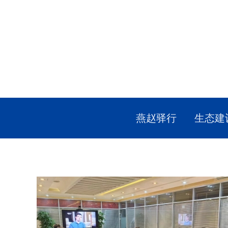
燕赵驿行
生态建