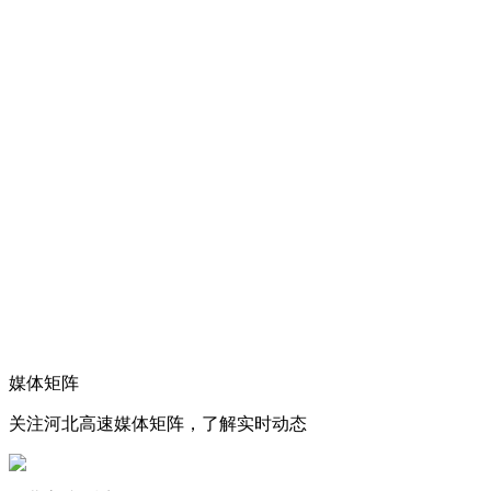
媒体矩阵
关注河北高速媒体矩阵，了解实时动态