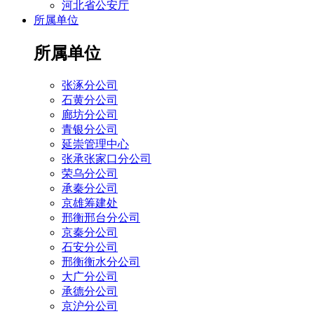
河北省公安厅
所属单位
所属单位
张涿分公司
石黄分公司
廊坊分公司
青银分公司
延崇管理中心
张承张家口分公司
荣乌分公司
承秦分公司
京雄筹建处
邢衡邢台分公司
京秦分公司
石安分公司
邢衡衡水分公司
大广分公司
承德分公司
京沪分公司