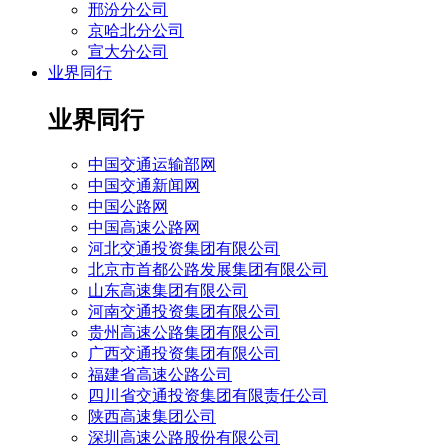
邢汾分公司
京哈北分公司
宣大分公司
业界同行
业界同行
中国交通运输部网
中国交通新闻网
中国公路网
中国高速公路网
河北交通投资集团有限公司
北京市首都公路发展集团有限公司
山东高速集团有限公司
河南交通投资集团有限公司
贵州高速公路集团有限公司
广西交通投资集团有限公司
福建省高速公路公司
四川省交通投资集团有限责任公司
陕西高速集团公司
深圳高速公路股份有限公司