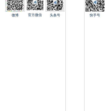
官方微信
快手号
微博
头条号